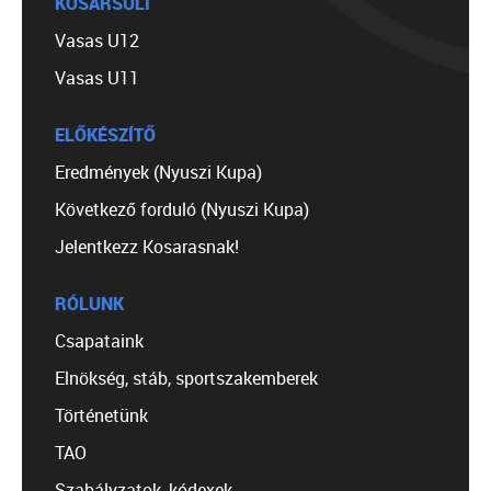
KOSÁRSULI
Vasas U12
Vasas U11
ELŐKÉSZÍTŐ
Eredmények (Nyuszi Kupa)
Következő forduló (Nyuszi Kupa)
Jelentkezz Kosarasnak!
RÓLUNK
Csapataink
Elnökség, stáb, sportszakemberek
Történetünk
TAO
Szabályzatok, kódexek