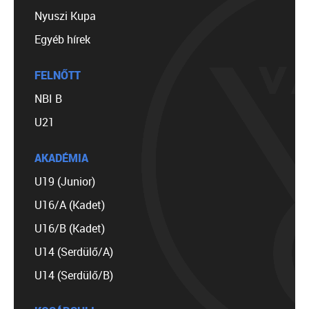
Nyuszi Kupa
Egyéb hírek
FELNŐTT
NBI B
U21
AKADÉMIA
U19 (Junior)
U16/A (Kadet)
U16/B (Kadet)
U14 (Serdülő/A)
U14 (Serdülő/B)