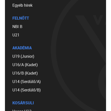
Egyéb hírek
FELNŐTT
NBI B
U21
AKADÉMIA
U19 (Junior)
U16/A (Kadet)
U16/B (Kadet)
U14 (Serdülő/A)
U14 (Serdülő/B)
KOSÁRSULI