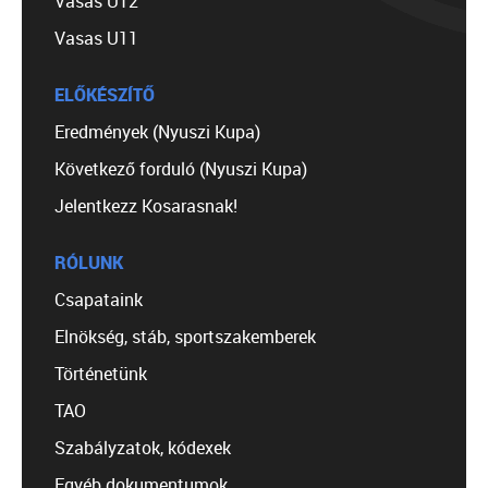
Vasas U12
Vasas U11
ELŐKÉSZÍTŐ
Eredmények (Nyuszi Kupa)
Következő forduló (Nyuszi Kupa)
Jelentkezz Kosarasnak!
RÓLUNK
Csapataink
Elnökség, stáb, sportszakemberek
Történetünk
TAO
Szabályzatok, kódexek
Egyéb dokumentumok