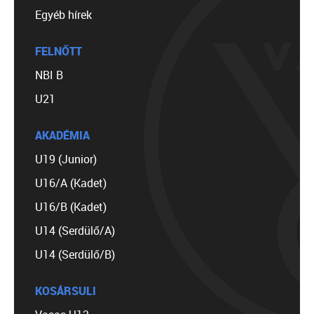
Egyéb hírek
FELNŐTT
NBI B
U21
AKADÉMIA
U19 (Junior)
U16/A (Kadet)
U16/B (Kadet)
U14 (Serdülő/A)
U14 (Serdülő/B)
KOSÁRSULI