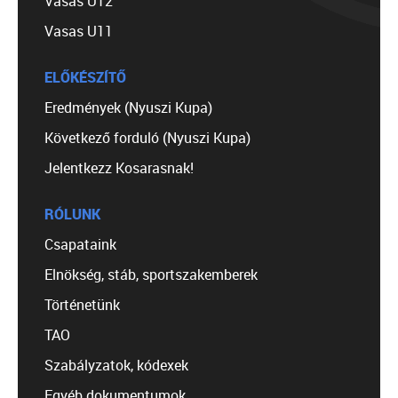
Vasas U12
Vasas U11
ELŐKÉSZÍTŐ
Eredmények (Nyuszi Kupa)
Következő forduló (Nyuszi Kupa)
Jelentkezz Kosarasnak!
RÓLUNK
Csapataink
Elnökség, stáb, sportszakemberek
Történetünk
TAO
Szabályzatok, kódexek
Egyéb dokumentumok