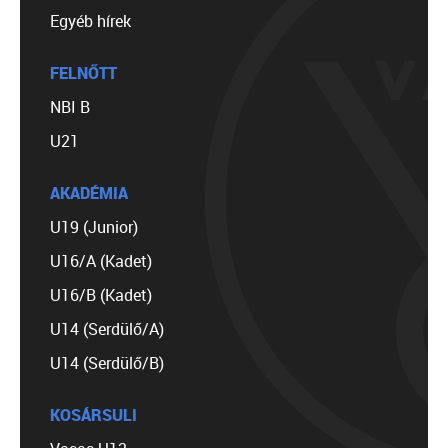
Egyéb hírek
FELNŐTT
NBI B
U21
AKADÉMIA
U19 (Junior)
U16/A (Kadet)
U16/B (Kadet)
U14 (Serdülő/A)
U14 (Serdülő/B)
KOSÁRSULI