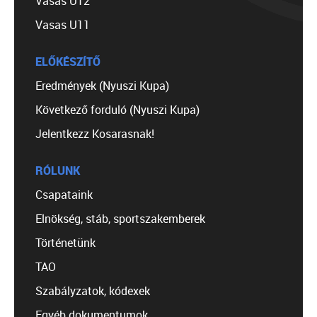
Vasas U12
Vasas U11
ELŐKÉSZÍTŐ
Eredmények (Nyuszi Kupa)
Következő forduló (Nyuszi Kupa)
Jelentkezz Kosarasnak!
RÓLUNK
Csapataink
Elnökség, stáb, sportszakemberek
Történetünk
TAO
Szabályzatok, kódexek
Egyéb dokumentumok