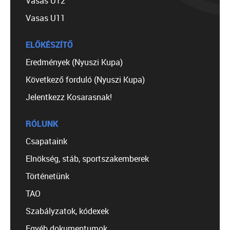
Vasas U12
Vasas U11
ELŐKÉSZÍTŐ
Eredmények (Nyuszi Kupa)
Következő forduló (Nyuszi Kupa)
Jelentkezz Kosarasnak!
RÓLUNK
Csapataink
Elnökség, stáb, sportszakemberek
Történetünk
TAO
Szabályzatok, kódexek
Egyéb dokumentumok