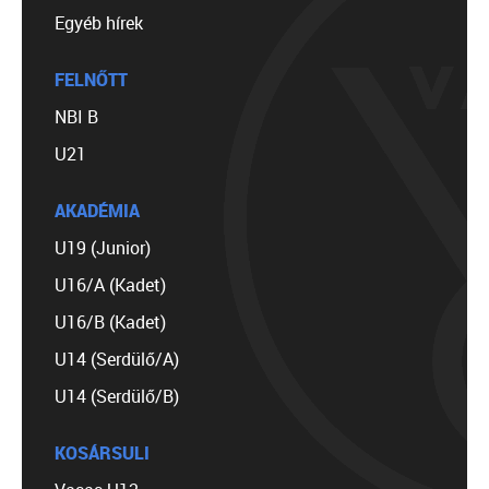
Egyéb hírek
FELNŐTT
NBI B
U21
AKADÉMIA
U19 (Junior)
U16/A (Kadet)
U16/B (Kadet)
U14 (Serdülő/A)
U14 (Serdülő/B)
KOSÁRSULI