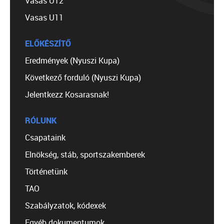
Vasas U12
Vasas U11
ELŐKÉSZÍTŐ
Eredmények (Nyuszi Kupa)
Következő forduló (Nyuszi Kupa)
Jelentkezz Kosarasnak!
RÓLUNK
Csapataink
Elnökség, stáb, sportszakemberek
Történetünk
TAO
Szabályzatok, kódexek
Egyéb dokumentumok