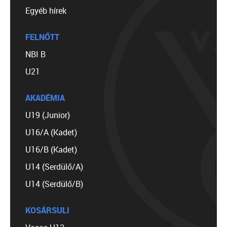
Egyéb hírek
FELNŐTT
NBI B
U21
AKADÉMIA
U19 (Junior)
U16/A (Kadet)
U16/B (Kadet)
U14 (Serdülő/A)
U14 (Serdülő/B)
KOSÁRSULI