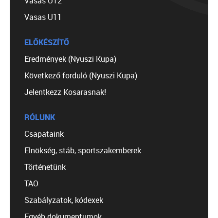
Vasas U12
Vasas U11
ELŐKÉSZÍTŐ
Eredmények (Nyuszi Kupa)
Következő forduló (Nyuszi Kupa)
Jelentkezz Kosarasnak!
RÓLUNK
Csapataink
Elnökség, stáb, sportszakemberek
Történetünk
TAO
Szabályzatok, kódexek
Egyéb dokumentumok