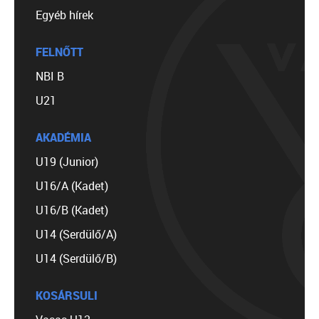
Egyéb hírek
FELNŐTT
NBI B
U21
AKADÉMIA
U19 (Junior)
U16/A (Kadet)
U16/B (Kadet)
U14 (Serdülő/A)
U14 (Serdülő/B)
KOSÁRSULI