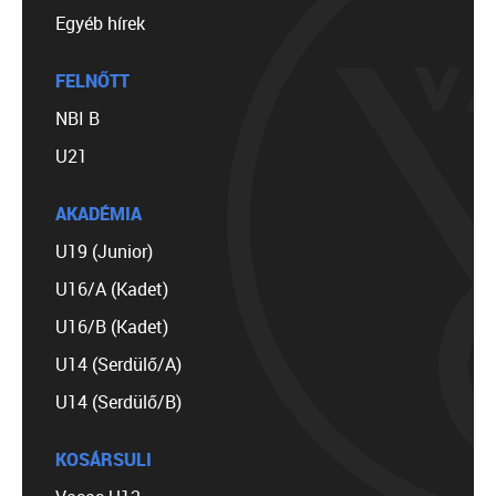
Egyéb hírek
FELNŐTT
NBI B
U21
AKADÉMIA
U19 (Junior)
U16/A (Kadet)
U16/B (Kadet)
U14 (Serdülő/A)
U14 (Serdülő/B)
KOSÁRSULI