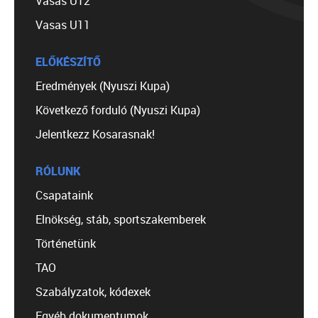
Vasas U12
Vasas U11
ELŐKÉSZÍTŐ
Eredmények (Nyuszi Kupa)
Következő forduló (Nyuszi Kupa)
Jelentkezz Kosarasnak!
RÓLUNK
Csapataink
Elnökség, stáb, sportszakemberek
Történetünk
TAO
Szabályzatok, kódexek
Egyéb dokumentumok