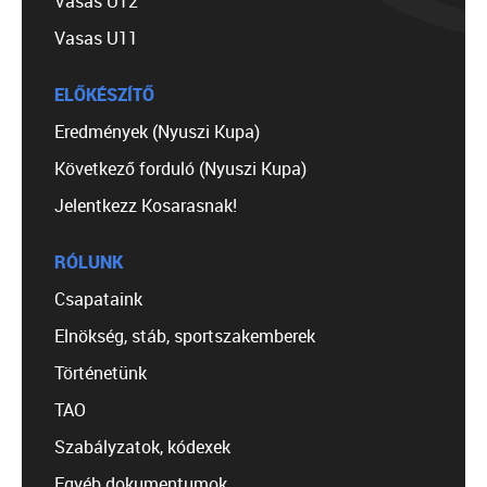
Vasas U12
Vasas U11
ELŐKÉSZÍTŐ
Eredmények (Nyuszi Kupa)
Következő forduló (Nyuszi Kupa)
Jelentkezz Kosarasnak!
RÓLUNK
Csapataink
Elnökség, stáb, sportszakemberek
Történetünk
TAO
Szabályzatok, kódexek
Egyéb dokumentumok