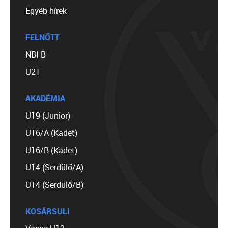
Egyéb hírek
FELNŐTT
NBI B
U21
AKADÉMIA
U19 (Junior)
U16/A (Kadet)
U16/B (Kadet)
U14 (Serdülő/A)
U14 (Serdülő/B)
KOSÁRSULI