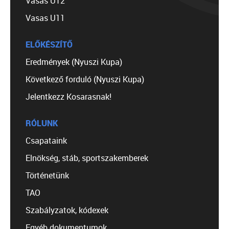
Vasas U12
Vasas U11
ELŐKÉSZÍTŐ
Eredmények (Nyuszi Kupa)
Következő forduló (Nyuszi Kupa)
Jelentkezz Kosarasnak!
RÓLUNK
Csapataink
Elnökség, stáb, sportszakemberek
Történetünk
TAO
Szabályzatok, kódexek
Egyéb dokumentumok