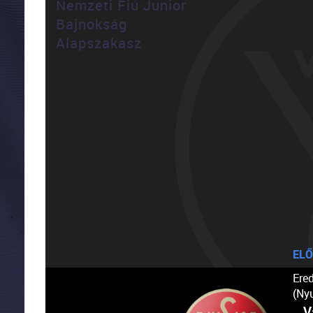
Nemzeti Fiú Junior
Bajnokság
Alapszakasz
ELŐ
Ere
(Ny
V