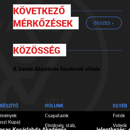
KÖVETKEZŐ
MÉRKŐZÉSEK
ÖSSZES »
KÖZÖSSÉG
A Vasas Akadémia facebook oldala
KÉSZÍTŐ
RÓLUNK
EGYÉB
dmények
Csapataink
Fotók
uszi Kupa)
Elnökség, stáb,
Videók
asas Kosárlabda Akadémia
Jelentkezés:
+