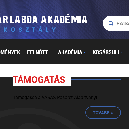
DMÉNYEK
FELNŐTT
AKADÉMIA
KOSÁRSULI
▼
▼
▼
TÁMOGATÁS
Támogassa a VASAS-Pasarét Alapítványt!
TOVÁBB »