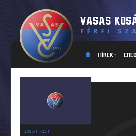
HÍREK
ERE
▼
2020-11-22 |