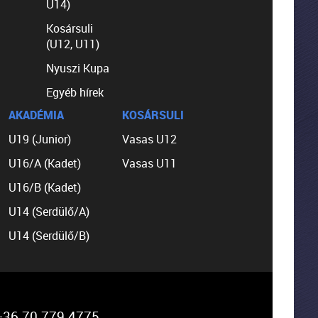
U14)
Kosársuli
(U12, U11)
Nyuszi Kupa
Egyéb hírek
AKADÉMIA
KOSÁRSULI
U19 (Junior)
Vasas U12
U16/A (Kadet)
Vasas U11
U16/B (Kadet)
U14 (Serdülő/A)
U14 (Serdülő/B)
36 70 779 4775