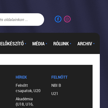
ELŐKÉSZÍTŐ
MÉDIA
RÓLUNK
ARCHIV
▼
▼
▼
▼
HÍREK
FELNŐTT
Felnőtt
NBI B
csapatok, U20
U21
Akadémia
(U18, U16,