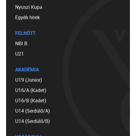
Nyuszi Kupa
Egyéb hírek
FELNŐTT
NBI B
U21
AKADÉMIA
U19 (Junior)
U16/A (Kadet)
U16/B (Kadet)
U14 (Serdülő/A)
U14 (Serdülő/B)