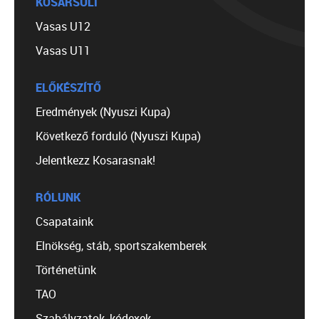
KOSÁRSULI
Vasas U12
Vasas U11
ELŐKÉSZÍTŐ
Eredmények (Nyuszi Kupa)
Következő forduló (Nyuszi Kupa)
Jelentkezz Kosarasnak!
RÓLUNK
Csapataink
Elnökség, stáb, sportszakemberek
Történetünk
TAO
Szabályzatok, kódexek