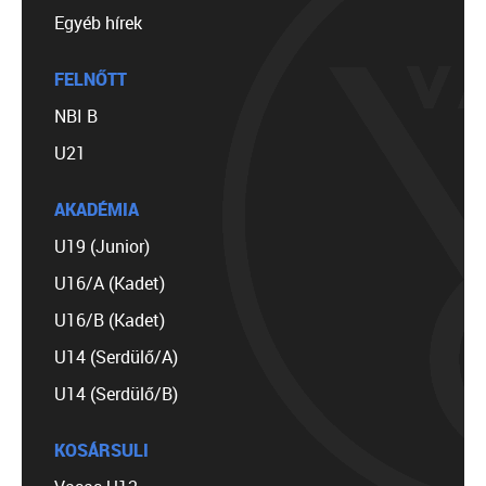
Egyéb hírek
FELNŐTT
NBI B
U21
AKADÉMIA
U19 (Junior)
U16/A (Kadet)
U16/B (Kadet)
U14 (Serdülő/A)
U14 (Serdülő/B)
KOSÁRSULI