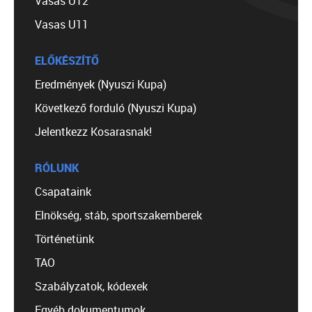
Vasas U12
Vasas U11
ELŐKÉSZÍTŐ
Eredmények (Nyuszi Kupa)
Következő forduló (Nyuszi Kupa)
Jelentkezz Kosarasnak!
RÓLUNK
Csapataink
Elnökség, stáb, sportszakemberek
Történetünk
TAO
Szabályzatok, kódexek
Egyéb dokumentumok