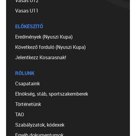
Vasas U12
Vasas U11
ELŐKÉSZÍTŐ
Eredmények (Nyuszi Kupa)
Következő forduló (Nyuszi Kupa)
Jelentkezz Kosarasnak!
RÓLUNK
Csapataink
Elnökség, stáb, sportszakemberek
Történetünk
TAO
Szabályzatok, kódexek
Egyéb dokumentumok