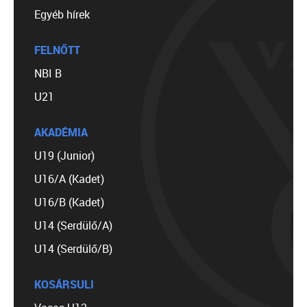
Egyéb hírek
FELNŐTT
NBI B
U21
AKADÉMIA
U19 (Junior)
U16/A (Kadet)
U16/B (Kadet)
U14 (Serdülő/A)
U14 (Serdülő/B)
KOSÁRSULI