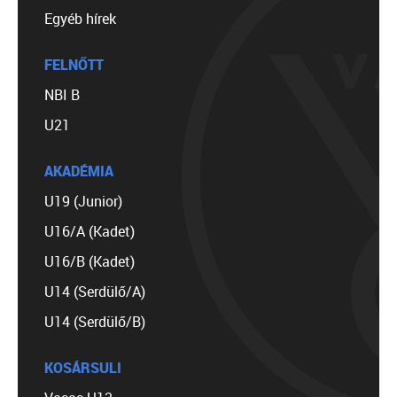
Egyéb hírek
FELNŐTT
NBI B
U21
AKADÉMIA
U19 (Junior)
U16/A (Kadet)
U16/B (Kadet)
U14 (Serdülő/A)
U14 (Serdülő/B)
KOSÁRSULI