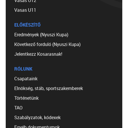
Vasas U12
Vasas U11
ELŐKÉSZÍTŐ
Eredmények (Nyuszi Kupa)
Következő forduló (Nyuszi Kupa)
Jelentkezz Kosarasnak!
RÓLUNK
Csapataink
Elnökség, stáb, sportszakemberek
Történetünk
TAO
Szabályzatok, kódexek
Egyéb dokumentumok