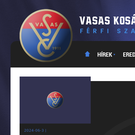
HÍREK
ERE
▼
2024-06-3 |