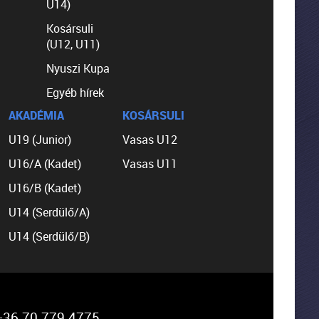
U14)
Kosársuli
(U12, U11)
Nyuszi Kupa
Egyéb hírek
AKADÉMIA
KOSÁRSULI
U19 (Junior)
Vasas U12
U16/A (Kadet)
Vasas U11
U16/B (Kadet)
U14 (Serdülő/A)
U14 (Serdülő/B)
36 70 779 4775