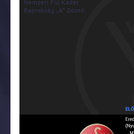
Nemzeti Fiú Kadet
Bajnokság „A” Döntő
ELŐ
Ere
(Ny
V