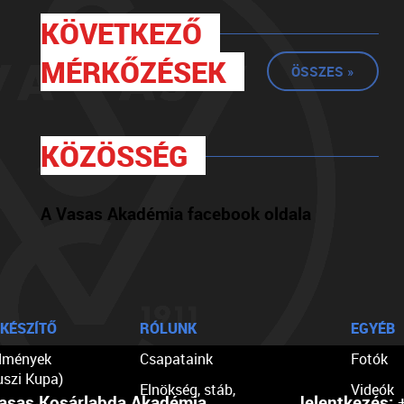
KÖVETKEZŐ
MÉRKŐZÉSEK
ÖSSZES »
KÖZÖSSÉG
A Vasas Akadémia facebook oldala
KÉSZÍTŐ
RÓLUNK
EGYÉB
dmények
Csapataink
Fotók
uszi Kupa)
Elnökség, stáb,
Videók
asas Kosárlabda Akadémia
Jelentkezés:
+