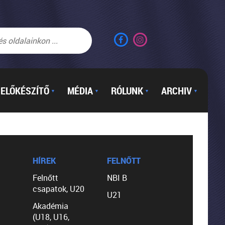
ELŐKÉSZÍTŐ
MÉDIA
RÓLUNK
ARCHIV
▼
▼
▼
▼
HÍREK
FELNŐTT
Felnőtt
NBI B
csapatok, U20
U21
Akadémia
(U18, U16,