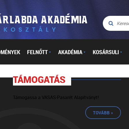
DMÉNYEK
FELNŐTT
AKADÉMIA
KOSÁRSULI
▼
▼
▼
TÁMOGATÁS
Támogassa a VASAS-Pasarét Alapítványt!
TOVÁBB »