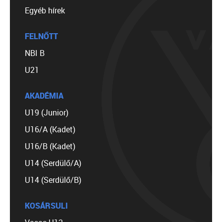
Egyéb hírek
FELNŐTT
NBI B
U21
AKADÉMIA
U19 (Junior)
U16/A (Kadet)
U16/B (Kadet)
U14 (Serdülő/A)
U14 (Serdülő/B)
KOSÁRSULI