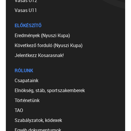
Vasas U12
Vasas U11
ELŐKÉSZÍTŐ
Eredmények (Nyuszi Kupa)
Következő forduló (Nyuszi Kupa)
Jelentkezz Kosarasnak!
RÓLUNK
Csapataink
Elnökség, stáb, sportszakemberek
Történetünk
TAO
Szabályzatok, kódexek
Egyéb dokumentumok