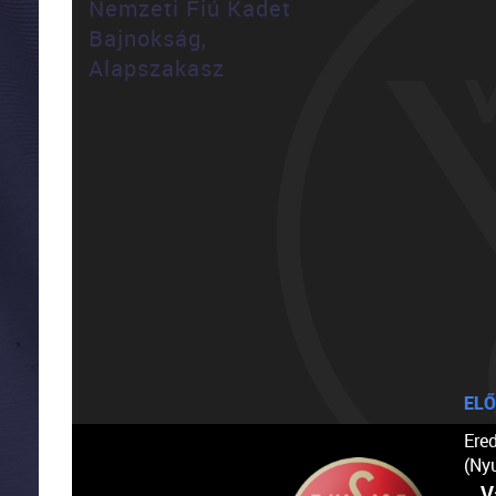
Nemzeti Fiú Kadet
Bajnokság,
Alapszakasz
ELŐ
Ere
(Ny
V