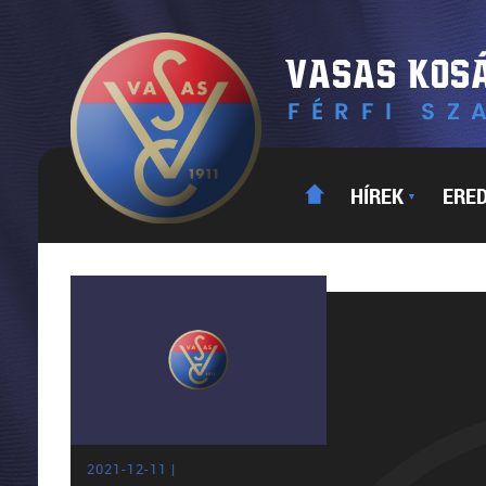
HÍREK
ERE
▼
2021-12-11 |