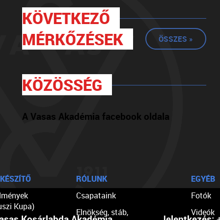
KÖVETKEZŐ
MÉRKŐZÉSEK
ÖSSZES »
KÖZÖSSÉG
A Vasas Akadémia facebook oldala
KÉSZÍTŐ
RÓLUNK
EGYÉB
dmények
Csapataink
Fotók
uszi Kupa)
Elnökség, stáb,
Videók
asas Kosárlabda Akadémia
Jelentkezés:
+