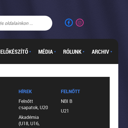
ELŐKÉSZÍTŐ
MÉDIA
RÓLUNK
ARCHIV
▼
▼
▼
▼
HÍREK
FELNŐTT
Felnőtt
NBI B
csapatok, U20
U21
Akadémia
(U18, U16,