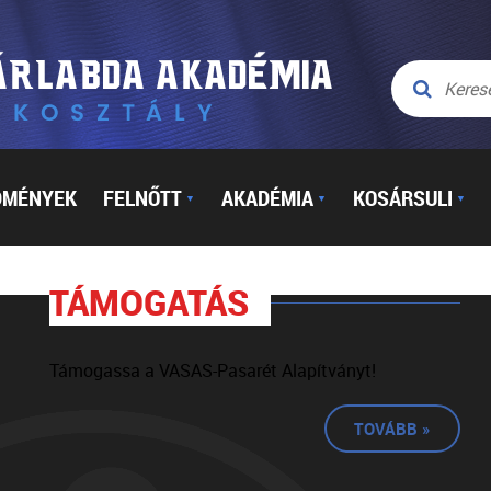
DMÉNYEK
FELNŐTT
AKADÉMIA
KOSÁRSULI
▼
▼
▼
TÁMOGATÁS
Támogassa a VASAS-Pasarét Alapítványt!
TOVÁBB »