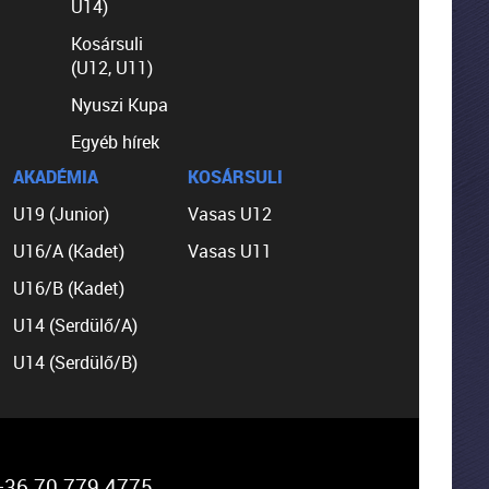
U14)
Kosársuli
(U12, U11)
Nyuszi Kupa
Egyéb hírek
AKADÉMIA
KOSÁRSULI
U19 (Junior)
Vasas U12
U16/A (Kadet)
Vasas U11
U16/B (Kadet)
U14 (Serdülő/A)
U14 (Serdülő/B)
36 70 779 4775