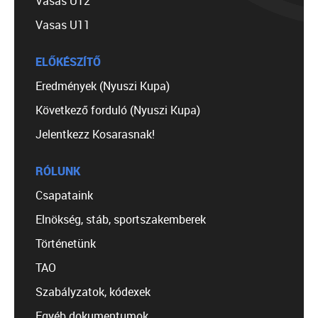
Vasas U12
Vasas U11
ELŐKÉSZÍTŐ
Eredmények (Nyuszi Kupa)
Következő forduló (Nyuszi Kupa)
Jelentkezz Kosarasnak!
RÓLUNK
Csapataink
Elnökség, stáb, sportszakemberek
Történetünk
TAO
Szabályzatok, kódexek
Egyéb dokumentumok