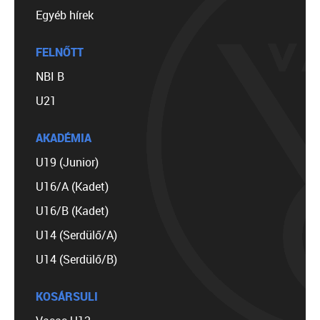
Egyéb hírek
FELNŐTT
NBI B
U21
AKADÉMIA
U19 (Junior)
U16/A (Kadet)
U16/B (Kadet)
U14 (Serdülő/A)
U14 (Serdülő/B)
KOSÁRSULI