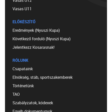
Vasas U12
Vasas U11
ELŐKÉSZÍTŐ
Eredmények (Nyuszi Kupa)
Következő forduló (Nyuszi Kupa)
Jelentkezz Kosarasnak!
RÓLUNK
Csapataink
Elnökség, stáb, sportszakemberek
Történetünk
TAO
Szabályzatok, kódexek
Egyéb dokumentumok