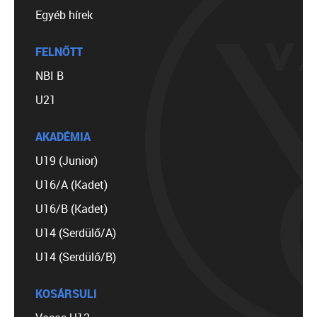
Egyéb hírek
FELNŐTT
NBI B
U21
AKADÉMIA
U19 (Junior)
U16/A (Kadet)
U16/B (Kadet)
U14 (Serdülő/A)
U14 (Serdülő/B)
KOSÁRSULI