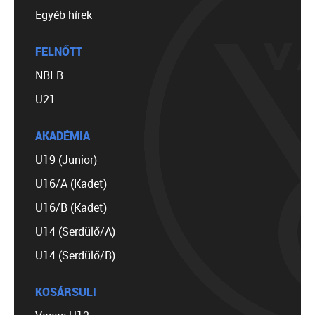
Egyéb hírek
FELNŐTT
NBI B
U21
AKADÉMIA
U19 (Junior)
U16/A (Kadet)
U16/B (Kadet)
U14 (Serdülő/A)
U14 (Serdülő/B)
KOSÁRSULI