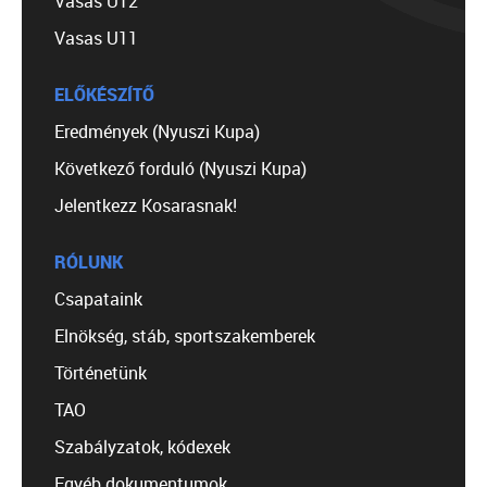
Vasas U12
Vasas U11
ELŐKÉSZÍTŐ
Eredmények (Nyuszi Kupa)
Következő forduló (Nyuszi Kupa)
Jelentkezz Kosarasnak!
RÓLUNK
Csapataink
Elnökség, stáb, sportszakemberek
Történetünk
TAO
Szabályzatok, kódexek
Egyéb dokumentumok