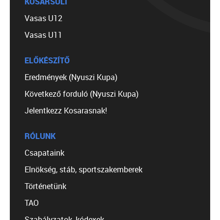
KOSÁRSULI
Vasas U12
Vasas U11
ELŐKÉSZÍTŐ
Eredmények (Nyuszi Kupa)
Következő forduló (Nyuszi Kupa)
Jelentkezz Kosarasnak!
RÓLUNK
Csapataink
Elnökség, stáb, sportszakemberek
Történetünk
TAO
Szabályzatok, kódexek