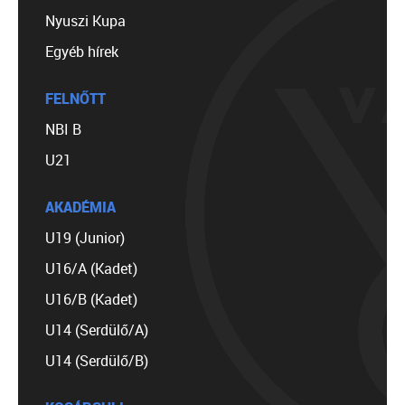
Nyuszi Kupa
Egyéb hírek
FELNŐTT
NBI B
U21
AKADÉMIA
U19 (Junior)
U16/A (Kadet)
U16/B (Kadet)
U14 (Serdülő/A)
U14 (Serdülő/B)