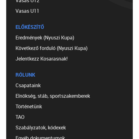
Vasas U12
Vasas U11
ELŐKÉSZÍTŐ
Eredmények (Nyuszi Kupa)
Következő forduló (Nyuszi Kupa)
Jelentkezz Kosarasnak!
RÓLUNK
Csapataink
Elnökség, stáb, sportszakemberek
Történetünk
TAO
Szabályzatok, kódexek
Egyéb dokumentumok