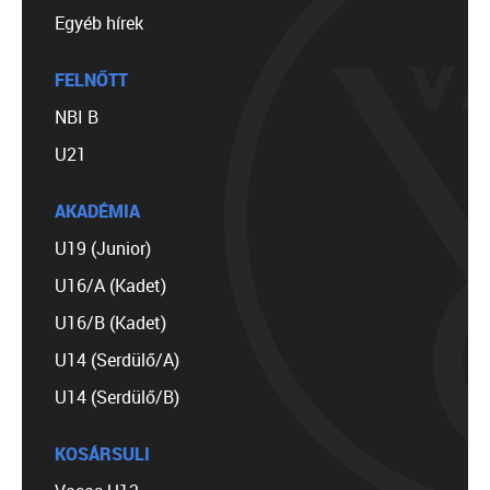
Egyéb hírek
FELNŐTT
NBI B
U21
AKADÉMIA
U19 (Junior)
U16/A (Kadet)
U16/B (Kadet)
U14 (Serdülő/A)
U14 (Serdülő/B)
KOSÁRSULI