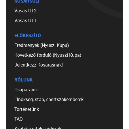
KOSÁRSULI
Vasas U12
Vasas U11
ELŐKÉSZÍTŐ
Eredmények (Nyuszi Kupa)
Következő forduló (Nyuszi Kupa)
Jelentkezz Kosarasnak!
RÓLUNK
Csapataink
Elnökség, stáb, sportszakemberek
Történetünk
TAO
Szabályzatok, kódexek