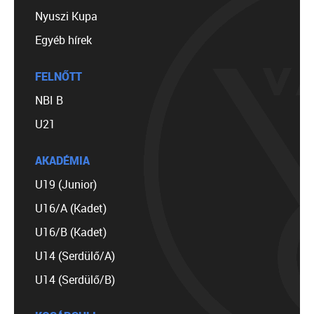
Nyuszi Kupa
Egyéb hírek
FELNŐTT
NBI B
U21
AKADÉMIA
U19 (Junior)
U16/A (Kadet)
U16/B (Kadet)
U14 (Serdülő/A)
U14 (Serdülő/B)