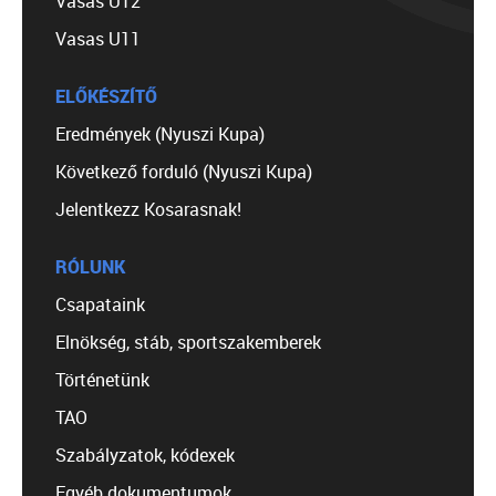
Vasas U12
Vasas U11
ELŐKÉSZÍTŐ
Eredmények (Nyuszi Kupa)
Következő forduló (Nyuszi Kupa)
Jelentkezz Kosarasnak!
RÓLUNK
Csapataink
Elnökség, stáb, sportszakemberek
Történetünk
TAO
Szabályzatok, kódexek
Egyéb dokumentumok