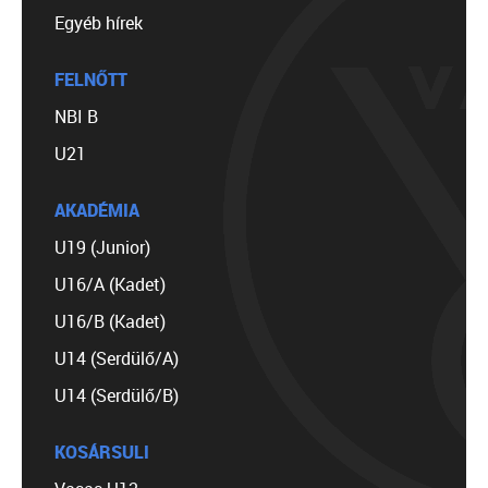
Egyéb hírek
FELNŐTT
NBI B
U21
AKADÉMIA
U19 (Junior)
U16/A (Kadet)
U16/B (Kadet)
U14 (Serdülő/A)
U14 (Serdülő/B)
KOSÁRSULI