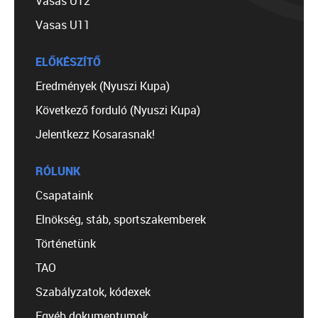
Vasas U12
Vasas U11
ELŐKÉSZÍTŐ
Eredmények (Nyuszi Kupa)
Következő forduló (Nyuszi Kupa)
Jelentkezz Kosarasnak!
RÓLUNK
Csapataink
Elnökség, stáb, sportszakemberek
Történetünk
TAO
Szabályzatok, kódexek
Egyéb dokumentumok