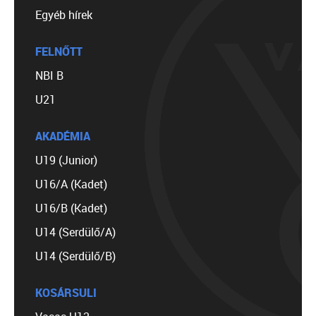
Egyéb hírek
FELNŐTT
NBI B
U21
AKADÉMIA
U19 (Junior)
U16/A (Kadet)
U16/B (Kadet)
U14 (Serdülő/A)
U14 (Serdülő/B)
KOSÁRSULI