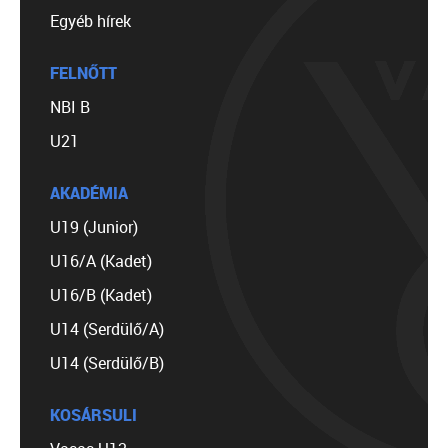
Egyéb hírek
FELNŐTT
NBI B
U21
AKADÉMIA
U19 (Junior)
U16/A (Kadet)
U16/B (Kadet)
U14 (Serdülő/A)
U14 (Serdülő/B)
KOSÁRSULI