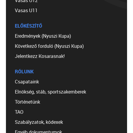
Vasas U12
Vasas U11
ELŐKÉSZÍTŐ
Eredmények (Nyuszi Kupa)
Következő forduló (Nyuszi Kupa)
Jelentkezz Kosarasnak!
RÓLUNK
Csapataink
Elnökség, stáb, sportszakemberek
Történetünk
TAO
Szabályzatok, kódexek
Egyéb dokumentumok