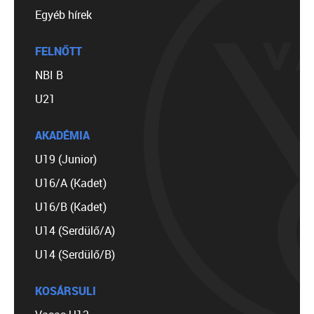
Egyéb hírek
FELNŐTT
NBI B
U21
AKADÉMIA
U19 (Junior)
U16/A (Kadet)
U16/B (Kadet)
U14 (Serdülő/A)
U14 (Serdülő/B)
KOSÁRSULI