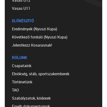
Vasas U12
Vasas U11
ELŐKÉSZÍTŐ
Eredmények (Nyuszi Kupa)
Következő forduló (Nyuszi Kupa)
Jelentkezz Kosarasnak!
RÓLUNK
Csapataink
Elnökség, stáb, sportszakemberek
Történetünk
TAO
Szabályzatok, kódexek
Egyéb dokumentumok