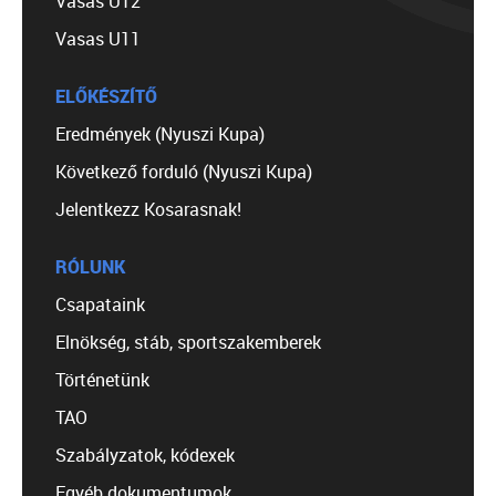
Vasas U12
Vasas U11
ELŐKÉSZÍTŐ
Eredmények (Nyuszi Kupa)
Következő forduló (Nyuszi Kupa)
Jelentkezz Kosarasnak!
RÓLUNK
Csapataink
Elnökség, stáb, sportszakemberek
Történetünk
TAO
Szabályzatok, kódexek
Egyéb dokumentumok