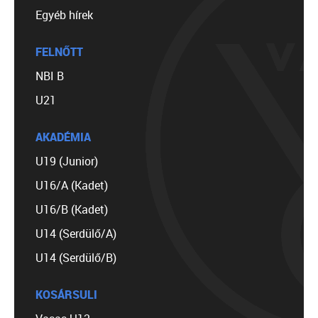
Egyéb hírek
FELNŐTT
NBI B
U21
AKADÉMIA
U19 (Junior)
U16/A (Kadet)
U16/B (Kadet)
U14 (Serdülő/A)
U14 (Serdülő/B)
KOSÁRSULI