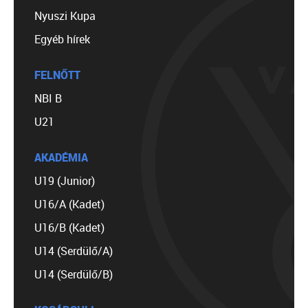
Nyuszi Kupa
Egyéb hírek
FELNŐTT
NBI B
U21
AKADÉMIA
U19 (Junior)
U16/A (Kadet)
U16/B (Kadet)
U14 (Serdülő/A)
U14 (Serdülő/B)