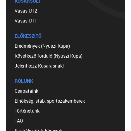
KOSÁRSULI
Vasas U12
Vasas U11
ELŐKÉSZÍTŐ
Eredmények (Nyuszi Kupa)
Következő forduló (Nyuszi Kupa)
Jelentkezz Kosarasnak!
RÓLUNK
Csapataink
Elnökség, stáb, sportszakemberek
Történetünk
TAO
Szabályzatok, kódexek