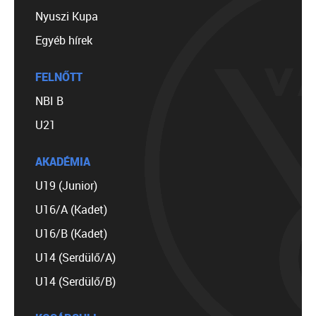
Nyuszi Kupa
Egyéb hírek
FELNŐTT
NBI B
U21
AKADÉMIA
U19 (Junior)
U16/A (Kadet)
U16/B (Kadet)
U14 (Serdülő/A)
U14 (Serdülő/B)