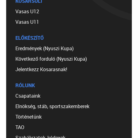
KOSÁRSULI
Vasas U12
Vasas U11
ELŐKÉSZÍTŐ
Eredmények (Nyuszi Kupa)
Következő forduló (Nyuszi Kupa)
Jelentkezz Kosarasnak!
RÓLUNK
Csapataink
Elnökség, stáb, sportszakemberek
Történetünk
TAO
Szabályzatok, kódexek