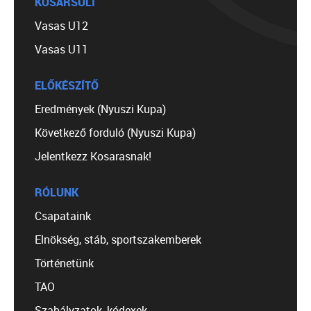
KOSÁRSULI
Vasas U12
Vasas U11
ELŐKÉSZÍTŐ
Eredmények (Nyuszi Kupa)
Következő forduló (Nyuszi Kupa)
Jelentkezz Kosarasnak!
RÓLUNK
Csapataink
Elnökség, stáb, sportszakemberek
Történetünk
TAO
Szabályzatok, kódexek