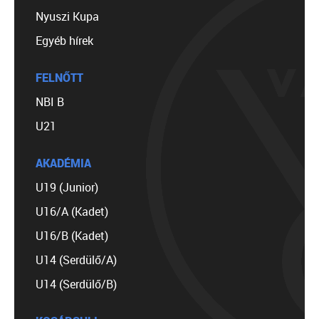
Nyuszi Kupa
Egyéb hírek
FELNŐTT
NBI B
U21
AKADÉMIA
U19 (Junior)
U16/A (Kadet)
U16/B (Kadet)
U14 (Serdülő/A)
U14 (Serdülő/B)