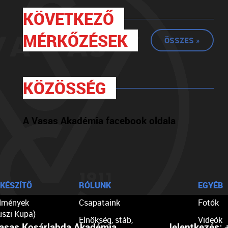
KÖVETKEZŐ
MÉRKŐZÉSEK
ÖSSZES »
KÖZÖSSÉG
A Vasas Akadémia facebook oldala
KÉSZÍTŐ
RÓLUNK
EGYÉB
dmények
Csapataink
Fotók
uszi Kupa)
Elnökség, stáb,
Videók
asas Kosárlabda Akadémia
Jelentkezés:
+