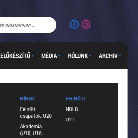
ELŐKÉSZÍTŐ
MÉDIA
RÓLUNK
ARCHIV
▼
▼
▼
▼
HÍREK
FELNŐTT
Felnőtt
NBI B
csapatok, U20
U21
Akadémia
(U18, U16,