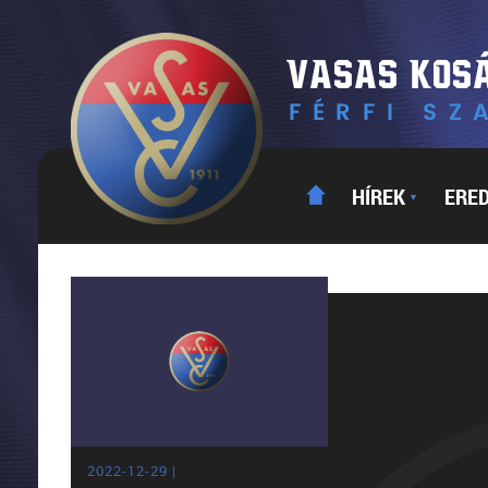
HÍREK
ERE
▼
2022-12-29 |