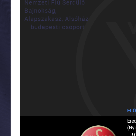
Nemzeti Fiú Serdülő
Bajnokság,
Alapszakasz, Alsóház
– budapesti csoport
ELŐ
Ere
(Ny
V