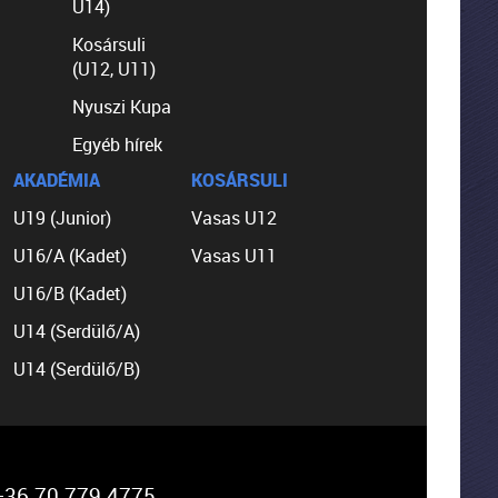
U14)
Kosársuli
(U12, U11)
Nyuszi Kupa
Egyéb hírek
AKADÉMIA
KOSÁRSULI
U19 (Junior)
Vasas U12
U16/A (Kadet)
Vasas U11
U16/B (Kadet)
U14 (Serdülő/A)
U14 (Serdülő/B)
36 70 779 4775