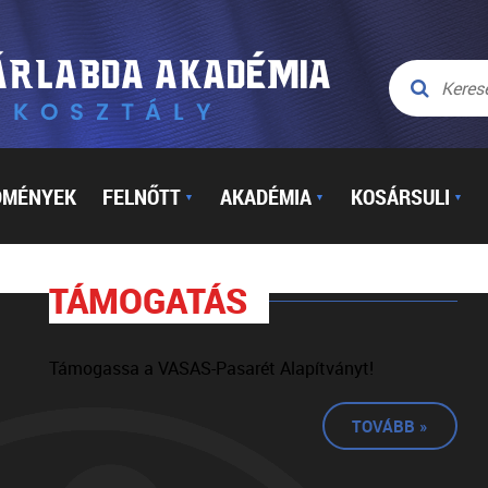
DMÉNYEK
FELNŐTT
AKADÉMIA
KOSÁRSULI
▼
▼
▼
TÁMOGATÁS
Támogassa a VASAS-Pasarét Alapítványt!
TOVÁBB »