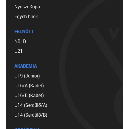
Nyuszi Kupa
Egyéb hírek
FELNŐTT
NBI B
U21
AKADÉMIA
U19 (Junior)
U16/A (Kadet)
U16/B (Kadet)
U14 (Serdülő/A)
U14 (Serdülő/B)