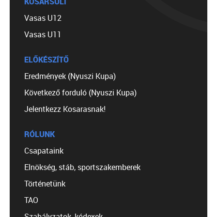
KOSÁRSULI
Vasas U12
Vasas U11
ELŐKÉSZÍTŐ
Eredmények (Nyuszi Kupa)
Következő forduló (Nyuszi Kupa)
Jelentkezz Kosarasnak!
RÓLUNK
Csapataink
Elnökség, stáb, sportszakemberek
Történetünk
TAO
Szabályzatok, kódexek