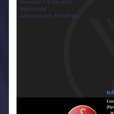
Nemzeti Fiú Serdülő
Bajnokság
Alapszakasz, Felsőház
ELŐ
Ere
(Ny
V