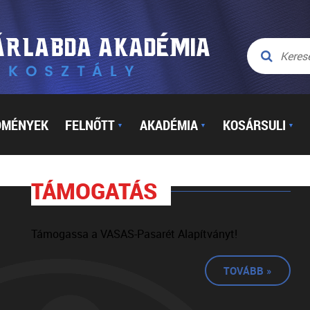
DMÉNYEK
FELNŐTT
AKADÉMIA
KOSÁRSULI
▼
▼
▼
TÁMOGATÁS
Támogassa a VASAS-Pasarét Alapítványt!
TOVÁBB »