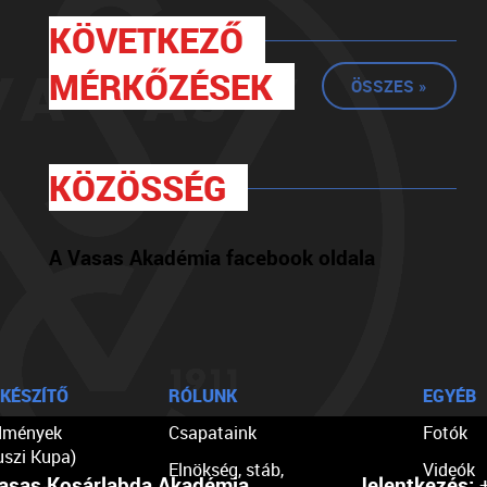
KÖVETKEZŐ
MÉRKŐZÉSEK
ÖSSZES »
KÖZÖSSÉG
A Vasas Akadémia facebook oldala
KÉSZÍTŐ
RÓLUNK
EGYÉB
dmények
Csapataink
Fotók
uszi Kupa)
Elnökség, stáb,
Videók
asas Kosárlabda Akadémia
Jelentkezés:
+