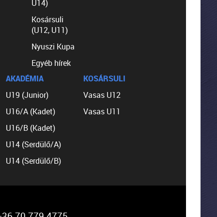
U14)
Kosársuli
(U12, U11)
Nyuszi Kupa
Egyéb hírek
AKADÉMIA
KOSÁRSULI
U19 (Junior)
Vasas U12
U16/A (Kadet)
Vasas U11
U16/B (Kadet)
U14 (Serdülő/A)
U14 (Serdülő/B)
36 70 779 4775