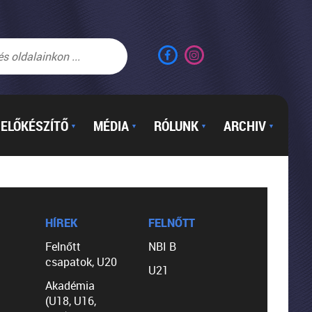
ELŐKÉSZÍTŐ
MÉDIA
RÓLUNK
ARCHIV
▼
▼
▼
▼
HÍREK
FELNŐTT
Felnőtt
NBI B
csapatok, U20
U21
Akadémia
(U18, U16,