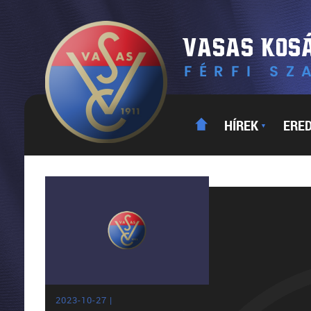
HÍREK
ERE
▼
2023-10-27 |