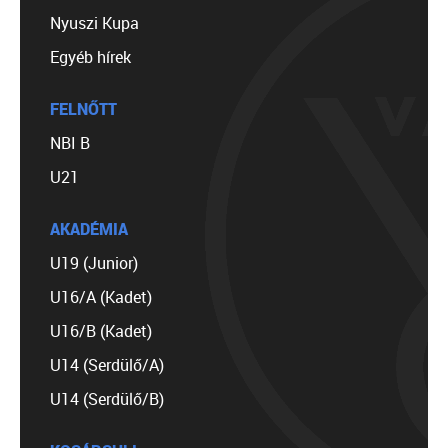
Nyuszi Kupa
Egyéb hírek
FELNŐTT
NBI B
U21
AKADÉMIA
U19 (Junior)
U16/A (Kadet)
U16/B (Kadet)
U14 (Serdülő/A)
U14 (Serdülő/B)