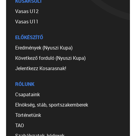
KOSÁRSULI
Vasas U12
Vasas U11
ELŐKÉSZÍTŐ
Eredmények (Nyuszi Kupa)
Következő forduló (Nyuszi Kupa)
Jelentkezz Kosarasnak!
RÓLUNK
Csapataink
Elnökség, stáb, sportszakemberek
Történetünk
TAO
Szabályzatok, kódexek