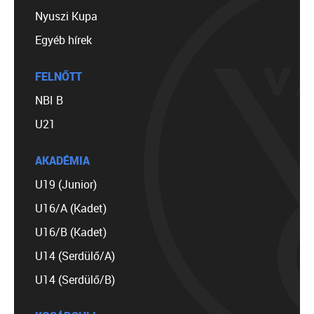
Nyuszi Kupa
Egyéb hírek
FELNŐTT
NBI B
U21
AKADÉMIA
U19 (Junior)
U16/A (Kadet)
U16/B (Kadet)
U14 (Serdülő/A)
U14 (Serdülő/B)