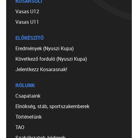
KOSÁRSULI
Vasas U12
Vasas U11
ELŐKÉSZÍTŐ
Eredmények (Nyuszi Kupa)
Következő forduló (Nyuszi Kupa)
Jelentkezz Kosarasnak!
RÓLUNK
Csapataink
Elnökség, stáb, sportszakemberek
Történetünk
TAO
Szabályzatok, kódexek