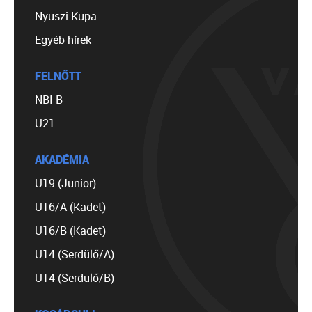
Nyuszi Kupa
Egyéb hírek
FELNŐTT
NBI B
U21
AKADÉMIA
U19 (Junior)
U16/A (Kadet)
U16/B (Kadet)
U14 (Serdülő/A)
U14 (Serdülő/B)