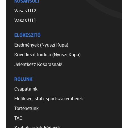
KOSÁRSULI
Vasas U12
Vasas U11
ELŐKÉSZÍTŐ
Eredmények (Nyuszi Kupa)
Következő forduló (Nyuszi Kupa)
Jelentkezz Kosarasnak!
RÓLUNK
Csapataink
Elnökség, stáb, sportszakemberek
Történetünk
TAO
Szabályzatok, kódexek