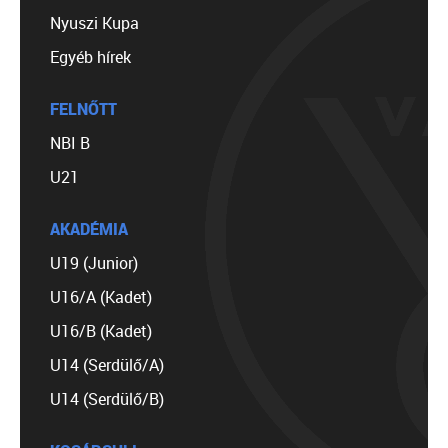
Nyuszi Kupa
Egyéb hírek
FELNŐTT
NBI B
U21
AKADÉMIA
U19 (Junior)
U16/A (Kadet)
U16/B (Kadet)
U14 (Serdülő/A)
U14 (Serdülő/B)