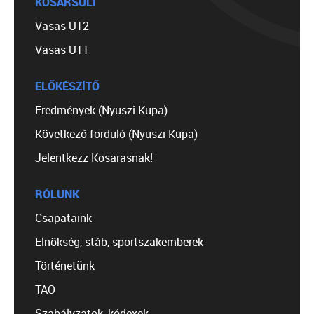
KOSÁRSULI
Vasas U12
Vasas U11
ELŐKÉSZÍTŐ
Eredmények (Nyuszi Kupa)
Következő forduló (Nyuszi Kupa)
Jelentkezz Kosarasnak!
RÓLUNK
Csapataink
Elnökség, stáb, sportszakemberek
Történetünk
TAO
Szabályzatok, kódexek