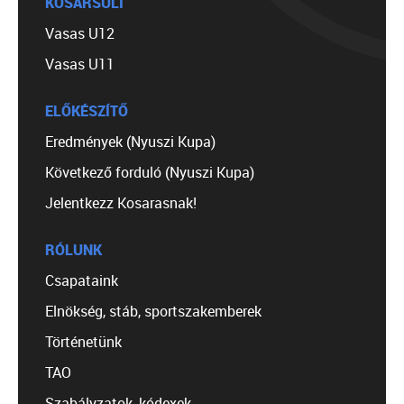
KOSÁRSULI
Vasas U12
Vasas U11
ELŐKÉSZÍTŐ
Eredmények (Nyuszi Kupa)
Következő forduló (Nyuszi Kupa)
Jelentkezz Kosarasnak!
RÓLUNK
Csapataink
Elnökség, stáb, sportszakemberek
Történetünk
TAO
Szabályzatok, kódexek