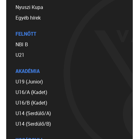
Nyuszi Kupa
Egyéb hírek
FELNŐTT
NBI B
U21
AKADÉMIA
U19 (Junior)
U16/A (Kadet)
U16/B (Kadet)
U14 (Serdülő/A)
U14 (Serdülő/B)