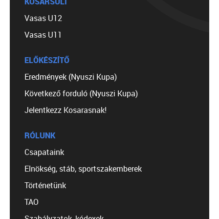
KOSÁRSULI
Vasas U12
Vasas U11
ELŐKÉSZÍTŐ
Eredmények (Nyuszi Kupa)
Következő forduló (Nyuszi Kupa)
Jelentkezz Kosarasnak!
RÓLUNK
Csapataink
Elnökség, stáb, sportszakemberek
Történetünk
TAO
Szabályzatok, kódexek