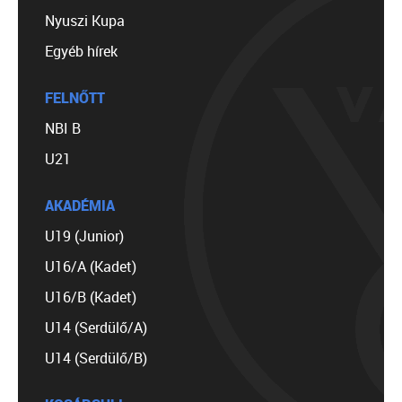
Nyuszi Kupa
Egyéb hírek
FELNŐTT
NBI B
U21
AKADÉMIA
U19 (Junior)
U16/A (Kadet)
U16/B (Kadet)
U14 (Serdülő/A)
U14 (Serdülő/B)