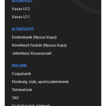
KOSÁRSULI
Vasas U12
Vasas U11
ELŐKÉSZÍTŐ
Eredmények (Nyuszi Kupa)
Következő forduló (Nyuszi Kupa)
Jelentkezz Kosarasnak!
RÓLUNK
Csapataink
Elnökség, stáb, sportszakemberek
Történetünk
TAO
Szabályzatok, kódexek