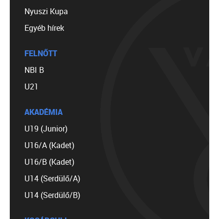
Nyuszi Kupa
Egyéb hírek
FELNŐTT
NBI B
U21
AKADÉMIA
U19 (Junior)
U16/A (Kadet)
U16/B (Kadet)
U14 (Serdülő/A)
U14 (Serdülő/B)