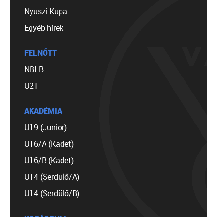
Nyuszi Kupa
Egyéb hírek
FELNŐTT
NBI B
U21
AKADÉMIA
U19 (Junior)
U16/A (Kadet)
U16/B (Kadet)
U14 (Serdülő/A)
U14 (Serdülő/B)