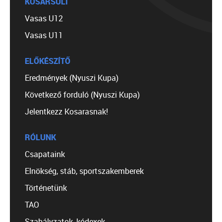
KOSÁRSULI
Vasas U12
Vasas U11
ELŐKÉSZÍTŐ
Eredmények (Nyuszi Kupa)
Következő forduló (Nyuszi Kupa)
Jelentkezz Kosarasnak!
RÓLUNK
Csapataink
Elnökség, stáb, sportszakemberek
Történetünk
TAO
Szabályzatok, kódexek