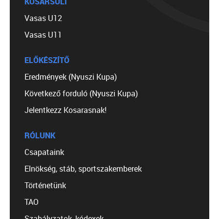
KOSÁRSULI
Vasas U12
Vasas U11
ELŐKÉSZÍTŐ
Eredmények (Nyuszi Kupa)
Következő forduló (Nyuszi Kupa)
Jelentkezz Kosarasnak!
RÓLUNK
Csapataink
Elnökség, stáb, sportszakemberek
Történetünk
TAO
Szabályzatok, kódexek