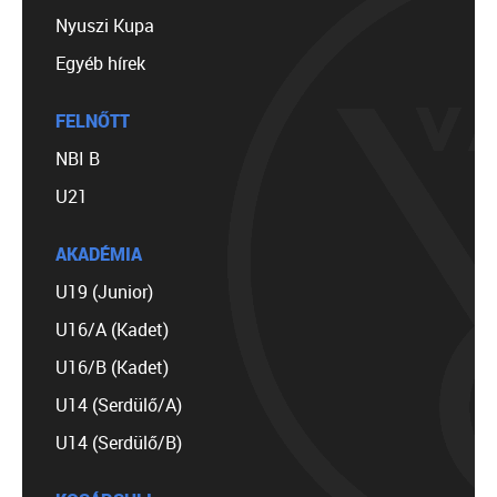
Nyuszi Kupa
Egyéb hírek
FELNŐTT
NBI B
U21
AKADÉMIA
U19 (Junior)
U16/A (Kadet)
U16/B (Kadet)
U14 (Serdülő/A)
U14 (Serdülő/B)