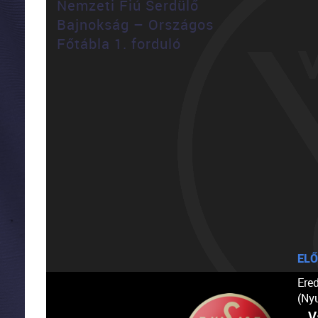
Nemzeti Fiú Serdülő
Bajnokság – Országos
Főtábla 1. forduló
ELŐ
Ere
(Ny
V