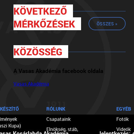
KÖVETKEZŐ
MÉRKŐZÉSEK
ÖSSZES »
KÖZÖSSÉG
A Vasas Akadémia facebook oldala
Vasas Akadémia
KÉSZÍTŐ
RÓLUNK
EGYÉB
dmények
Csapataink
Fotók
uszi Kupa)
Elnökség, stáb,
Videók
asas Kosárlabda Akadémia
Jelentkezés:
+