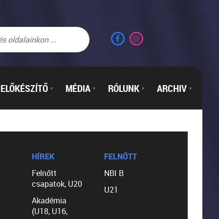
ELŐKÉSZÍTŐ
MÉDIA
RÓLUNK
ARCHIV
▼
▼
▼
▼
HÍREK
FELNŐTT
Felnőtt
NBI B
csapatok, U20
U21
Akadémia
(U18, U16,