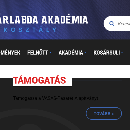
DMÉNYEK
FELNŐTT
AKADÉMIA
KOSÁRSULI
▼
▼
▼
TÁMOGATÁS
Támogassa a VASAS-Pasarét Alapítványt!
TOVÁBB »