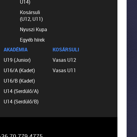
U14)
Kosársuli
(U12, U11)
Nyuszi Kupa
Egyéb hírek
AKADÉMIA
KOSÁRSULI
U19 (Junior)
Vasas U12
U16/A (Kadet)
Vasas U11
U16/B (Kadet)
U14 (Serdülő/A)
U14 (Serdülő/B)
36 70 779 4775