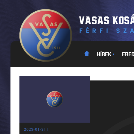
HÍREK
ERE
▼
2023-01-31 |