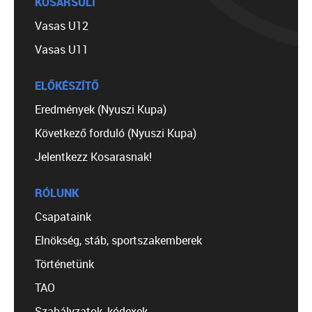
KOSÁRSULI
Vasas U12
Vasas U11
ELŐKÉSZÍTŐ
Eredmények (Nyuszi Kupa)
Következő forduló (Nyuszi Kupa)
Jelentkezz Kosarasnak!
RÓLUNK
Csapataink
Elnökség, stáb, sportszakemberek
Történetünk
TAO
Szabályzatok, kódexek