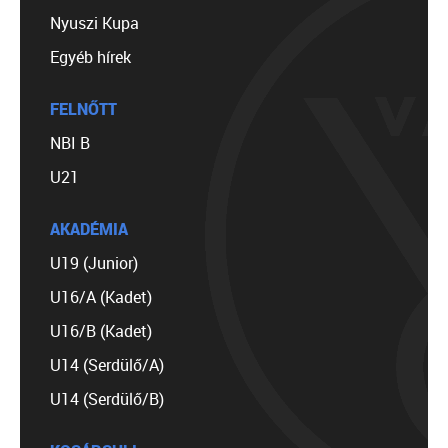
Nyuszi Kupa
Egyéb hírek
FELNŐTT
NBI B
U21
AKADÉMIA
U19 (Junior)
U16/A (Kadet)
U16/B (Kadet)
U14 (Serdülő/A)
U14 (Serdülő/B)