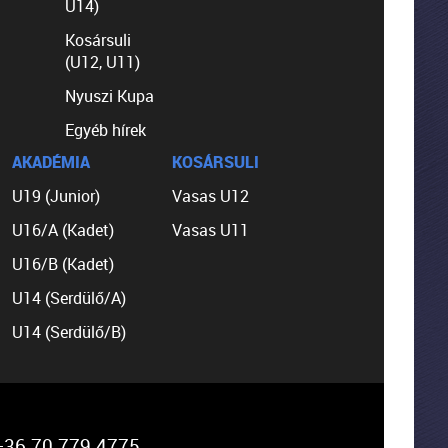
U14)
Kosársuli
(U12, U11)
Nyuszi Kupa
Egyéb hírek
AKADÉMIA
KOSÁRSULI
U19 (Junior)
Vasas U12
U16/A (Kadet)
Vasas U11
U16/B (Kadet)
U14 (Serdülő/A)
U14 (Serdülő/B)
36 70 779 4775