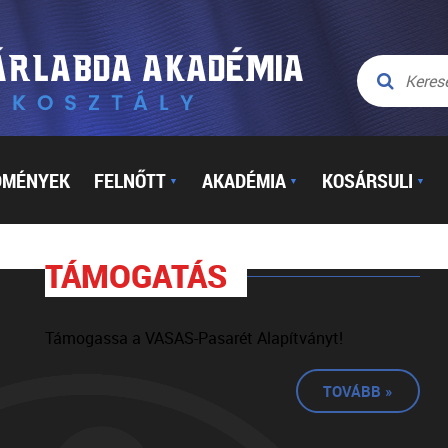
DMÉNYEK
FELNŐTT
AKADÉMIA
KOSÁRSULI
▼
▼
▼
TÁMOGATÁS
Támogassa a VASAS-Pasarét Alapítványt!
TOVÁBB »