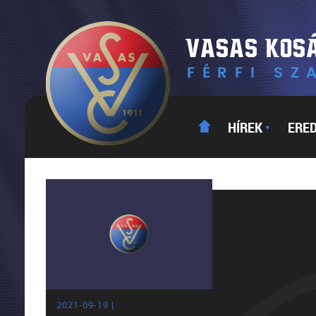
HÍREK
ERE
▼
2021-09-19 |