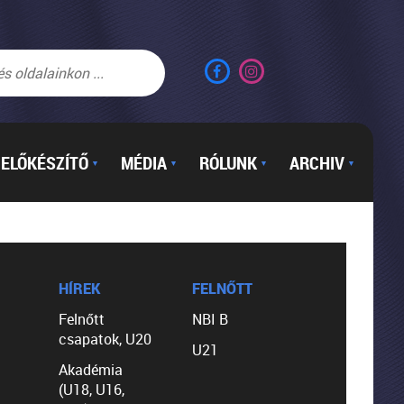
ELŐKÉSZÍTŐ
MÉDIA
RÓLUNK
ARCHIV
▼
▼
▼
▼
HÍREK
FELNŐTT
Felnőtt
NBI B
csapatok, U20
U21
Akadémia
(U18, U16,