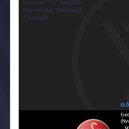
Nemzeti Fiú Serdülő
Bajnokság, Selejtező,
1.forduló
ELŐ
Ere
(Ny
V