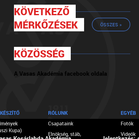
KÖVETKEZŐ
MÉRKŐZÉSEK
ÖSSZES »
KÖZÖSSÉG
A Vasas Akadémia facebook oldala
KÉSZÍTŐ
RÓLUNK
EGYÉB
dmények
Csapataink
Fotók
uszi Kupa)
Elnökség, stáb,
Videók
asas Kosárlabda Akadémia
Jelentkezés:
+