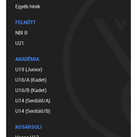
Egyéb hírek
FELNŐTT
NBI B
U21
AKADÉMIA
U19 (Junior)
U16/A (Kadet)
U16/B (Kadet)
U14 (Serdülő/A)
U14 (Serdülő/B)
KOSÁRSULI