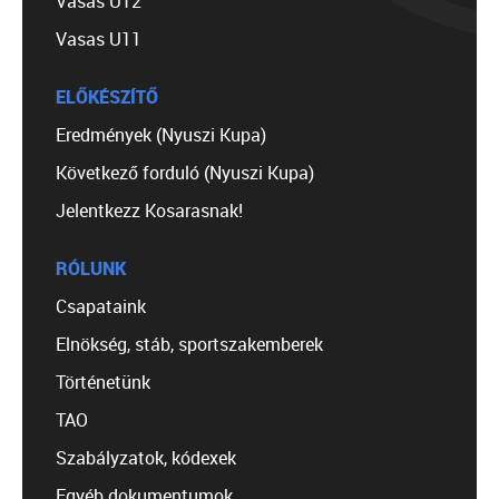
Vasas U12
Vasas U11
ELŐKÉSZÍTŐ
Eredmények (Nyuszi Kupa)
Következő forduló (Nyuszi Kupa)
Jelentkezz Kosarasnak!
RÓLUNK
Csapataink
Elnökség, stáb, sportszakemberek
Történetünk
TAO
Szabályzatok, kódexek
Egyéb dokumentumok