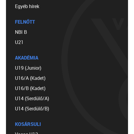
Egyéb hírek
FELNŐTT
NBI B
U21
AKADÉMIA
U19 (Junior)
U16/A (Kadet)
U16/B (Kadet)
U14 (Serdülő/A)
U14 (Serdülő/B)
KOSÁRSULI