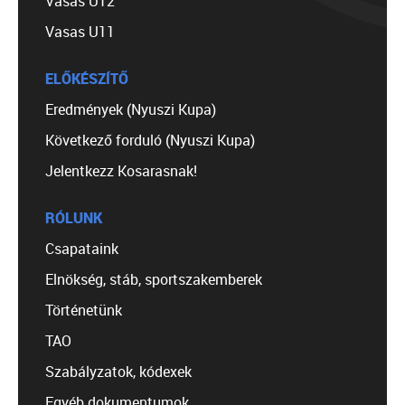
Vasas U12
Vasas U11
ELŐKÉSZÍTŐ
Eredmények (Nyuszi Kupa)
Következő forduló (Nyuszi Kupa)
Jelentkezz Kosarasnak!
RÓLUNK
Csapataink
Elnökség, stáb, sportszakemberek
Történetünk
TAO
Szabályzatok, kódexek
Egyéb dokumentumok