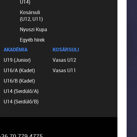
U14)
Kosársuli
(U12, U11)
Nyuszi Kupa
Egyéb hírek
AKADÉMIA
KOSÁRSULI
U19 (Junior)
Vasas U12
U16/A (Kadet)
Vasas U11
U16/B (Kadet)
U14 (Serdülő/A)
U14 (Serdülő/B)
36 70 779 4775