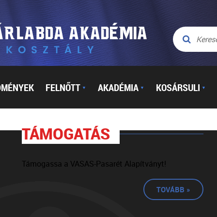
DMÉNYEK
FELNŐTT
AKADÉMIA
KOSÁRSULI
▼
▼
▼
TÁMOGATÁS
Támogassa a VASAS-Pasarét Alapítványt!
TOVÁBB »