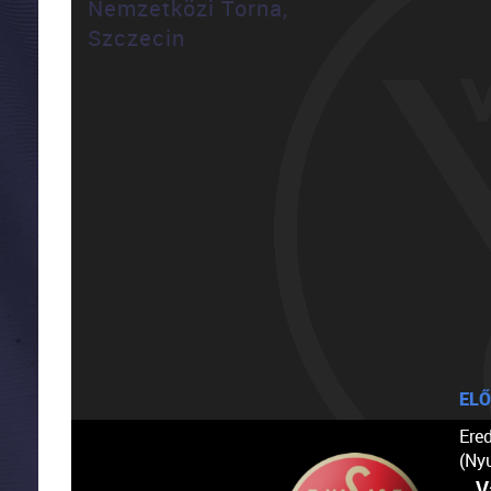
Nemzetközi Torna,
Szczecin
ELŐ
Ere
(Ny
V