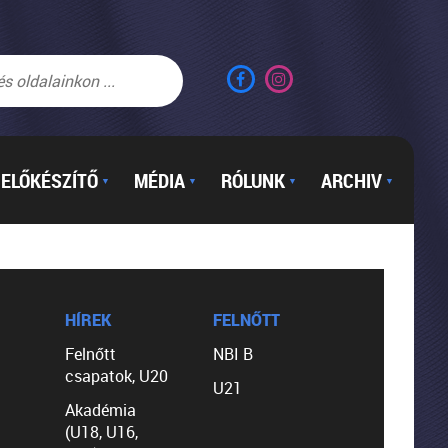
ELŐKÉSZÍTŐ
MÉDIA
RÓLUNK
ARCHIV
▼
▼
▼
▼
HÍREK
FELNŐTT
Felnőtt
NBI B
csapatok, U20
U21
Akadémia
(U18, U16,