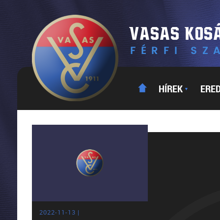
HÍREK
ERE
▼
2022-11-13 |